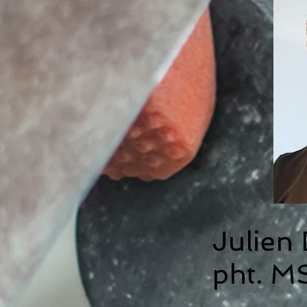
Julien
pht. M