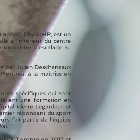
 appelé PhysioHR, est un
lé à l’intérieur du centre
 à un centre d’escalade au
oté par Julien Descheneaux
 Montréal à la maîtrise en
nces spécifiques qui sont
 détient une formation en
ôpital Pierre Legardeur et
 premier répondant du sport
urs fait partie de l'équipe
al.
lade à Toronto en 2017 et