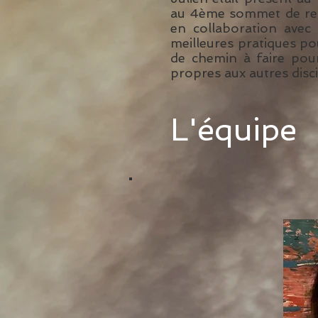
au 4ème sommet de rech
en collaboration avec
meilleures pratiques pou
de chemin à faire pour
propres aux autres disc
L'équipe