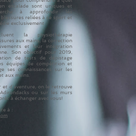
 placé pour comprendre à quel
 en escalade sont uniques et
erche à approfondir les
blessures reliées à ce sport et
dédie exclusivement.
luent la physiothérapie
ssures aux mains, la correction
vements et leur intégration
nne. Son objectif pour 2019,
ration de tests de dépistage
es équipes de compétition et
ge ses connaissances sur les
et aux mains.
r et d’aventure, on le retrouve
 Adirondacks ou sur les murs
prêt à échanger avec vous!
te à :
com