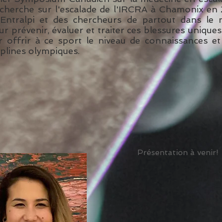
erche sur l'escalade de l'IRCRA à Chamonix en 201
 Entralpi et des chercheurs de partout dans le 
r prévenir, évaluer et traiter ces blessures unique
 offrir à ce sport le niveau de connaissances et 
iplines olympiques.
Présentation à venir!