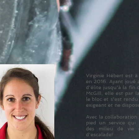
Virginie Hébert est à
en 2016. Ayant joué a
d'élite jusqu'à la fin
McGill, elle est par
le bloc et s'est rend
exigeant et ne dispos
Avec la collaboration
pied un service qui 
des milieu de vie 
d'escalade!