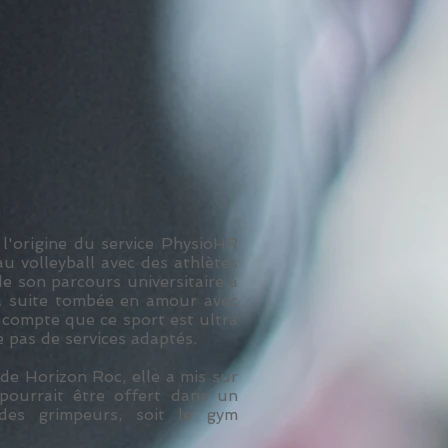
 l'origine du service PhysioHR
u volleyball avec des athlètes
 de son parcours universitaire à
 la suite tombée en amour avec
u compte que ce sport est ultra
e pas de services adaptés.
 de Horizon Roc, elle a mis sur
pourrait être offert dans un
des grimpeurs, soit le gym