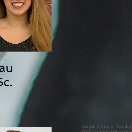
aau
Sc.
Ayant débuté l'esalad