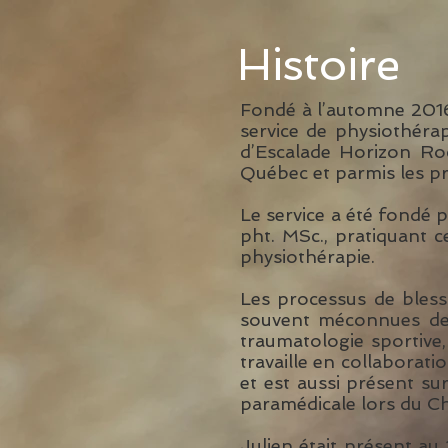
Histoire
Fondé à l’automne 201
service de physiothérap
d’Escalade Horizon Roc,
Québec et parmis les p
Le service a été fondé 
pht. MSc., pratiquant c
physiothérapie.
Les processus de bless
souvent méconnues des 
traumatologie sportive,
travaille en collaborati
et est aussi présent sur
paramédicale lors du C
Julien était présent a