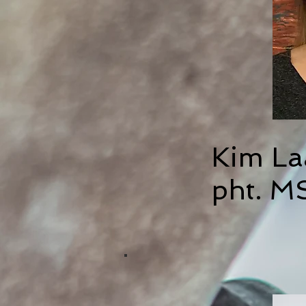
Kim L
pht. M