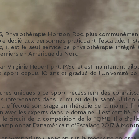
6, Physiothérapie Horizon Roc, plus communément
ie dédié aux personnes pratiquant l’escalade. Instal
 il est le seul service de physiothérapie intégré
remiers en Amérique du Nord.
par Virginie Hébert pht. MSc. et est maintenant pil
e sport depuis 10 ans et gradué de l’Université de
ures uniques à ce sport nécessitent des connaissa
intervenants dans le milieu de la santé. Julien
 a effectué son stage en thérapie de la main à l’H
on avec les experts dans le domaine. Il est certifié
 le circuit de la compétition de la FQME. Il a d'aille
hampionnat Panaméricain d'Escalade 2017 à Montré
u 1er Symposium Canadien sur la médecine en esca