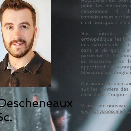
Roc, Julien est bien
point les blessures
méconnues! Il ch
connaissances sur les 
c'est pourquoi il s'y 
Ses intérêts inc
orthopédique, les ble
des patrons de mou
dans la vie quotidie
participer à l'élabo
de blessures pour l
approfondir davanta
blessures aux doigts 
Passionné de plein ai
sur les sentiers des
d’escalade. Toujours 
 Descheneaux
Visitez son nouveau si
www.physioescalade.
Sc.